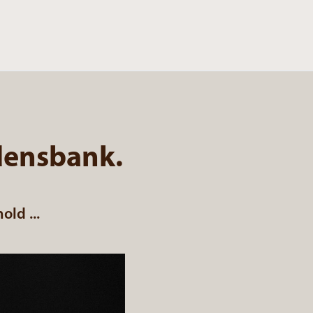
idensbank.
ld ...