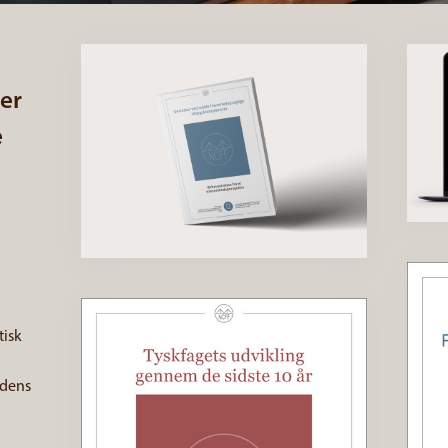
er
e
isk
ndens