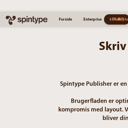
Forside
Enterprise
Publish
LOG IND
Skriv
Spintype Publisher er en
Brugerfladen er optim
kompromis med layout. V
bliver di